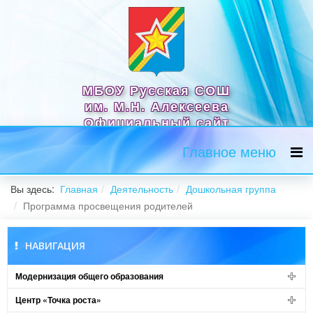
МБОУ Русская СОШ
им. М.Н. Алексеева
Официальный сайт
Главное меню
Вы здесь:
Главная
Деятельность
Дошкольная группа
Программа просвещения родителей
НАВИГАЦИЯ
Модернизация общего образования
Центр «Точка роста»