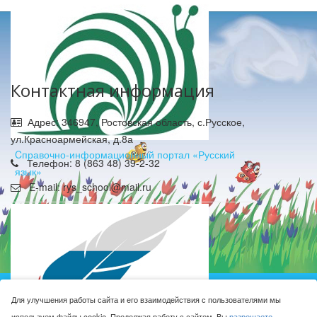
Контактная информация
Адрес: 346947, Ростовская область, с.Русское,
ул.Красноармейская, д.8а
Cправочно-информационный портал «Русский
Телефон: 8 (863 48) 39-2-32
язык»
E-mail: rys_school@mail.ru
Муниципальное бюджетное общеобразовательное
Для улучшения работы сайта и его взаимодействия с пользователями мы
учреждение Русская средняя общеобразовательная
используем файлы cookie. Продолжая работу с сайтом, Вы
разрешаете