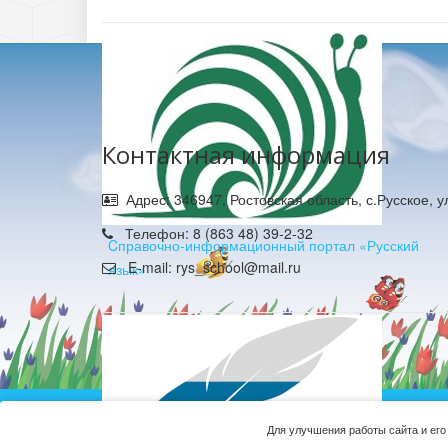
Контактная информация
Адрес: 346947, Ростовская область, с.Русское, 
Телефон: 8 (863 48) 39-2-32
Cправочно-информационный портал «Русский
E-mail: rys_school@mail.ru
язык»
Муниципальное б
Для улучшения работы сайта и его