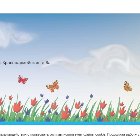
ул.Красноармейская, д.8а
юджетное общеобразовательное учреждение Русская средняя общ
 взаимодействия с пользователями мы используем файлы cookie. Продолжая работу с
школа имени Героя Советского Союза М.Н. Алексеева © 2016-2026