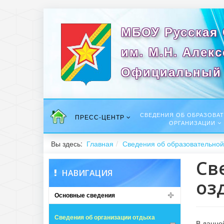
МБОУ Русская
им. М.Н. Алек
Официальный 
СВЕДЕНИЯ ОБ ОБРАЗОВА
ПРЕСС-ЦЕНТР
ОРГАНИЗАЦИИ
Вы здесь:
Главная
Сведения об образовательной
Св
НАВИГАЦИЯ
оз
Основные сведения
Сведения об организации отдыха
В данно