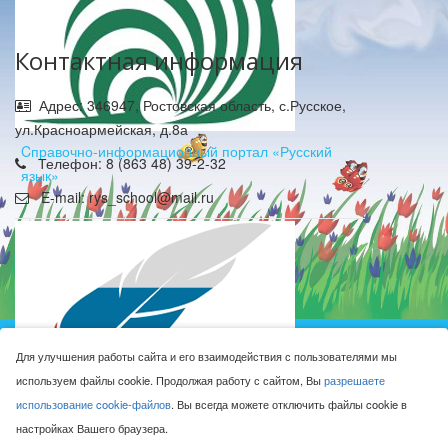
Контактная информация
Адрес: 346947, Ростовская область, с.Русское,
ул.Красноармейская, д.8а
Cправочно-информационный портал «Русский
Телефон: 8 (863 48) 39-2-32
язык»
E-mail: rys_school@mail.ru
Муниципальное бюджетное общеобразовательное
Для улучшения работы сайта и его взаимодействия с пользователями мы
учреждение Русская средняя общеобразовательная
используем файлы cookie. Продолжая работу с сайтом, Вы
разрешаете
школа имени Героя Советского Союза М.Н. Алексеева © 2016-
использование cookie-файлов
. Вы всегда можете отключить файлы cookie в
2026
настройках Вашего браузера.
Сделано с ❤ в
ООО "Проводник"
Федеральный портал «Российское образование»