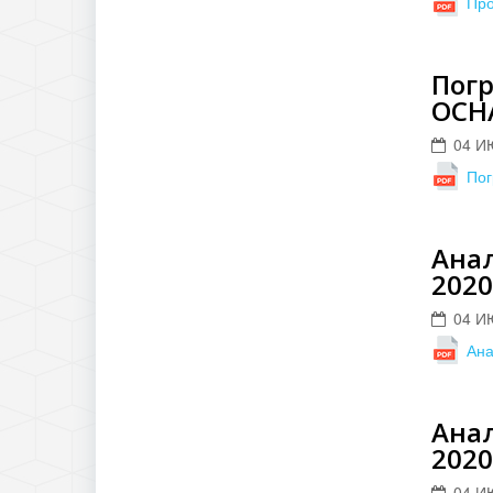
Пр
Пог
ОСН
04 И
По
Анал
2020
04 И
Ана
Анал
2020
04 И