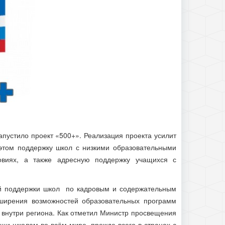
апустило проект «500+». Реализация проекта усилит
этом поддержку школ с низкими образовательными
овиях, а также адресную поддержку учащихся с
й поддержки школ по кадровым и содержательным
ширения возможностей образовательных программ
 внутри региона. Как отметил Министр просвещения
щи школам во всём мире, прежде всего в странах с