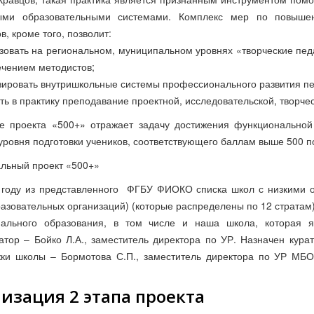
ыми образовательными системами. Комплекс мер по повышен
в, кроме того, позволит:
изовать на региональном, муниципальном уровнях «творческие пе
ечением методистов;
изировать внутришкольные системы профессионального развития пе
ить в практику преподавание проектной, исследовательской, творче
е проекта «500+» отражает задачу достижения функциональной 
уровня подготовки учеников, соответствующего баллам выше 500 п
льный проект «500+»
году из представленного ФГБУ ФИОКО списка школ с низкими об
разовательных организаций) (которые распределены по 12 страта
ального образования, в том числе и наша школа, которая я
атор – Бойко Л.А., заместитель директора по УР. Назначен кура
ки школы – Бормотова С.П., заместитель директора по УР МБО
.
изация 2 этапа проекта