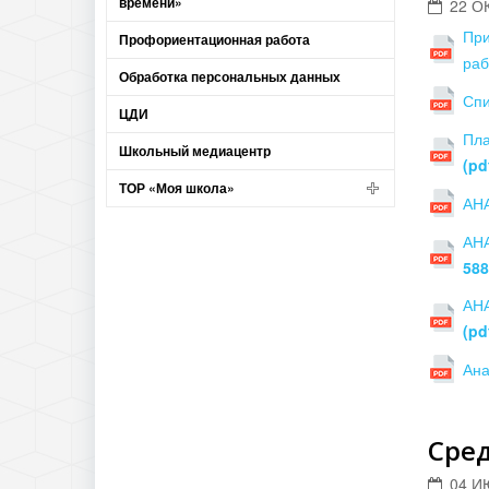
времени»
22 О
При
Профориентационная работа
раб
Обработка персональных данных
Спи
ЦДИ
Пла
Школьный медиацентр
(pd
ТОР «Моя школа»
АН
АНА
588
АНА
(pd
Ана
Сре
04 И