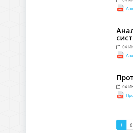
Ана
Ана
сист
04 И
Ана
Прот
04 И
Про
1
2