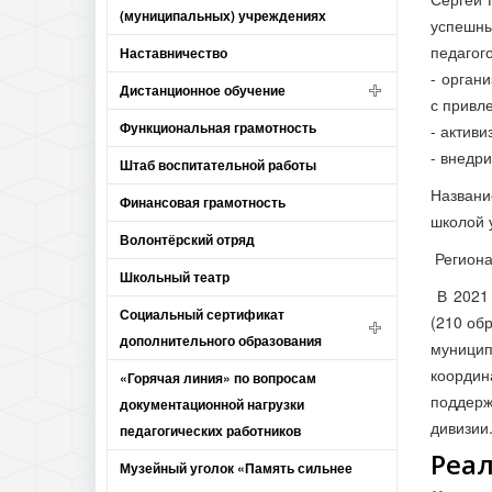
(муниципальных) учреждениях
успешн
педагого
Наставничество
- орган
Дистанционное обучение
с привл
Функциональная грамотность
- актив
- внедр
Штаб воспитательной работы
Названи
Финансовая грамотность
школой 
Волонтёрский отряд
Региона
Школьный театр
В 2021 
Социальный сертификат
(210 об
дополнительного образования
муницип
координ
«Горячая линия» по вопросам
поддерж
документационной нагрузки
дивизии
педагогических работников
Реал
Музейный уголок «Память сильнее