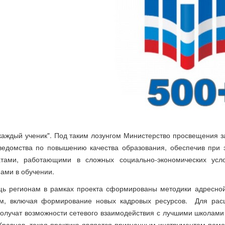
каждый ученик". Под таким лозунгом Министерство просвещения з
ведомства по повышению качества образования, обеспечив при 
атами, работающими в сложных социально-экономических усл
ами в обучении.
ь регионам в рамках проекта сформированы методики адресно
м, включая формирование новых кадровых ресурсов. Для рас
олучат возможности сетевого взаимодействия с лучшими школами
Кравцов, такая практика является признанным инструментом помо