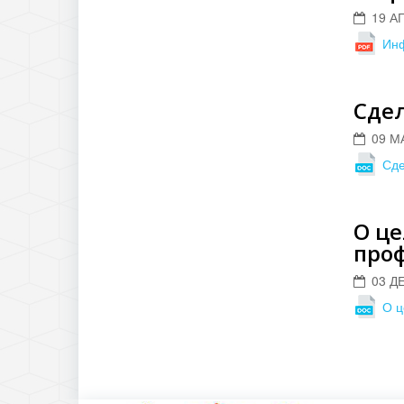
19 А
Ин
Сдел
09 М
Сде
О ц
про
03 Д
О ц