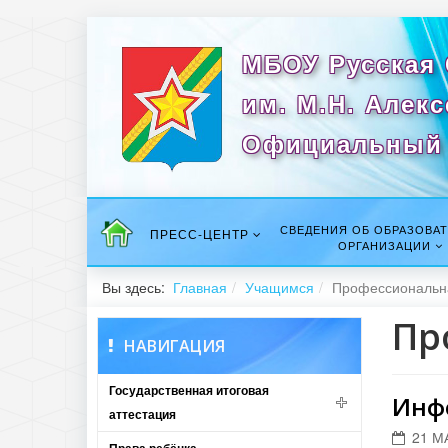
МБОУ Русская
им. М.Н. Алек
Официальный 
СВЕДЕНИЯ ОБ ОБРАЗОВА
ПРЕСС-ЦЕНТР
ОРГАНИЗАЦИИ
Вы здесь:
Главная
Учащимся
Профессиональн
Пр
НАВИГАЦИЯ
Государственная итоговая
Инф
аттестация
21 М