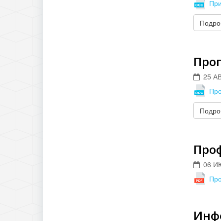
Пр
Подроб
Про
25 А
Пр
Подроб
Про
06 И
Пр
Инф