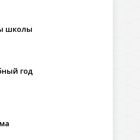
ты школы
бный год
ума