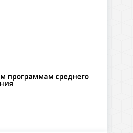
ым программам среднего
ания