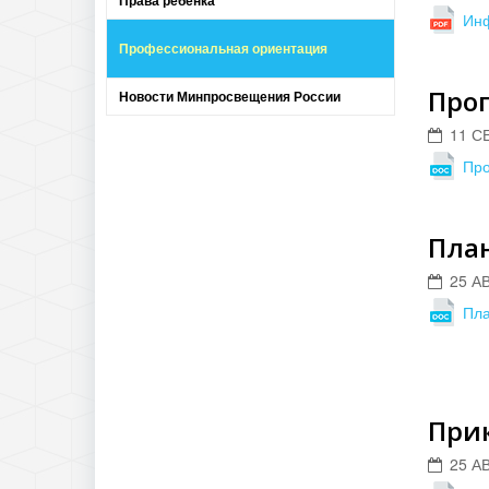
Права ребёнка
Ин
Профессиональная ориентация
Про
Новости Минпросвещения России
11 С
Про
План
25 А
Пла
При
25 А