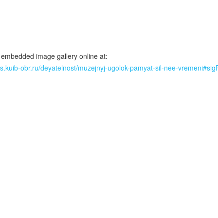
 embedded image gallery online at:
rus.kuib-obr.ru/deyatelnost/muzejnyj-ugolok-pamyat-sil-nee-vremeni#s