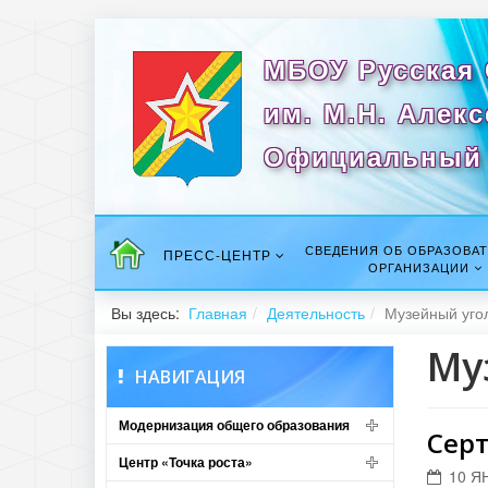
МБОУ Русская
им. М.Н. Алек
Официальный 
СВЕДЕНИЯ ОБ ОБРАЗОВА
ПРЕСС-ЦЕНТР
ОРГАНИЗАЦИИ
Вы здесь:
Главная
Деятельность
Музейный уго
Му
НАВИГАЦИЯ
Модернизация общего образования
Серт
Центр «Точка роста»
10 Я