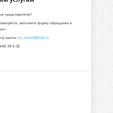
ые представители)!
пожалуйста, заполните форму обращения в
дан».
очту школы
rys_school@mail.ru
348) 39-2-32