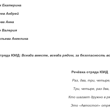
к Екатерина
еев Андрей
ова Анна
о Валерия
ильева Ангелина
отряда ЮИД:
Всегда вместе, всегда рядом,
за безопасность в
Речёвка отряда ЮИД
Раз, два, три, четыре
Три, четыре, раз два,
Кто шагает дружно в р
Это «Автостоп» отря