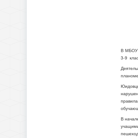
В МБОУ 
3-9 кла
Деятел
планоме
Юидовцы
нарушен
правила
обучающ
В начал
учащими
пешеход