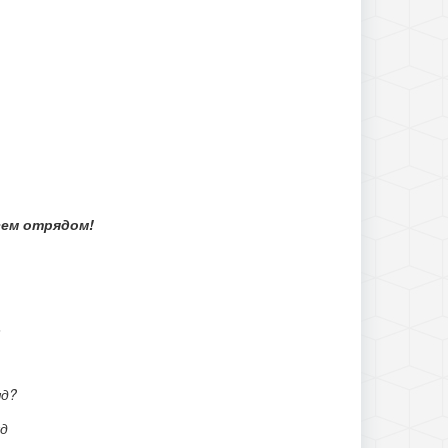
сем отрядом!
,
яд?
д