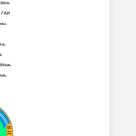
едёт.
 ГАИ
ны.
са,
.
едёшь
шь.