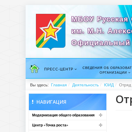
МБОУ Русская
им. М.Н. Алек
Официальный 
СВЕДЕНИЯ ОБ ОБРАЗОВА
ПРЕСС-ЦЕНТР
ОРГАНИЗАЦИИ
Вы здесь:
Главная
Деятельность
ЮИД
Отряд
От
НАВИГАЦИЯ
Модернизация общего образования
Центр «Точка роста»