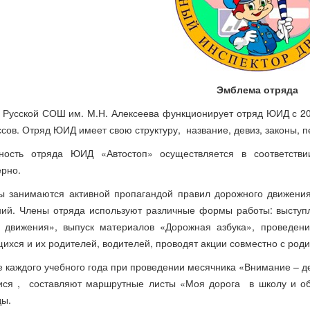
Эмблема отряда
Русской СОШ им. М.Н. Алексеева функционирует отряд ЮИД с 2
ссов. Отряд ЮИД имеет свою структуру, название, девиз, законы, п
ьность отряда ЮИД «Автостоп» осуществляется в соответст
рно.
 занимаются активной пропагандой правил дорожного движения
ий. Члены отряда используют различные формы работы: выступл
 движения», выпуск материалов «Дорожная азбука», проведение
ихся и их родителей, водителей, проводят акции совместно с род
е каждого учебного года при проведении месячника «Внимание – де
ся , составляют маршрутные листы «Моя дорога в школу и об
ы.