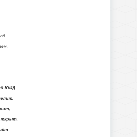
,
од.
аем,
ый ЮИД
велит.
тоит,
открыт.
есёт