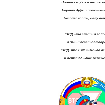
Пропаганду он в школе в
Первый друг и помощник
Безопасности, делу вер
ЮИД –мы слышим голо
ЮИД- шагает детвора
ЮИД- ты к знаньям нас в
И детство наше бережё