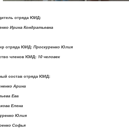
дитель отряда ЮИД:
енко Ирина Кондратьевна
ир отряда ЮИД:
Проскуренко Юлия
ство членов ЮИД:
10 человек
ный состав отряда ЮИД:
иненко Арина
льева Ева
акова Елена
куренко Юлия
оренко Софья