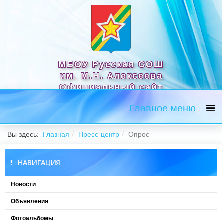
МБОУ Русская СОШ
им. М.Н. Алексеева
Официальный сайт
Главное меню
Вы здесь:
Главная
Пресс-центр
Опрос
НАВИГАЦИЯ
Новости
Объявления
Фотоальбомы