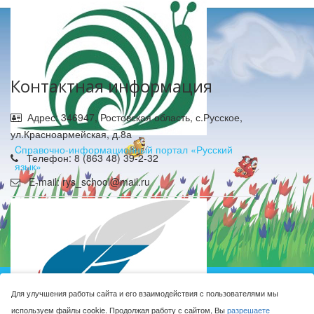
Контактная информация
Адрес: 346947, Ростовская область, с.Русское,
ул.Красноармейская, д.8а
Cправочно-информационный портал «Русский
Телефон: 8 (863 48) 39-2-32
язык»
E-mail: rys_school@mail.ru
Муниципальное бюджетное общеобразовательное
Для улучшения работы сайта и его взаимодействия с пользователями мы
учреждение Русская средняя общеобразовательная
используем файлы cookie. Продолжая работу с сайтом, Вы
разрешаете