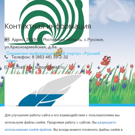
Контактная информация
Адрес: 346947, Ростовская область, с.Русское,
ул.Красноармейская, д.8а
Cправочно-информационный портал «Русский
Телефон: 8 (863 48) 39-2-32
язык»
E-mail: rys_school@mail.ru
Муниципальное бюджетное общеобразовательное
Для улучшения работы сайта и его взаимодействия с пользователями мы
учреждение Русская средняя общеобразовательная
используем файлы cookie. Продолжая работу с сайтом, Вы
разрешаете
школа имени Героя Советского Союза М.Н. Алексеева © 2016-
использование cookie-файлов
. Вы всегда можете отключить файлы cookie в
2026