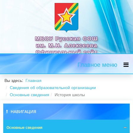
МБОУ Русская СОШ
им. М.Н. Алексеева
Официальный сайт
Главное меню
Вы здесь:
Главная
Сведения об образовательной организации
Основные сведения
История школы
НАВИГАЦИЯ
Основные сведения