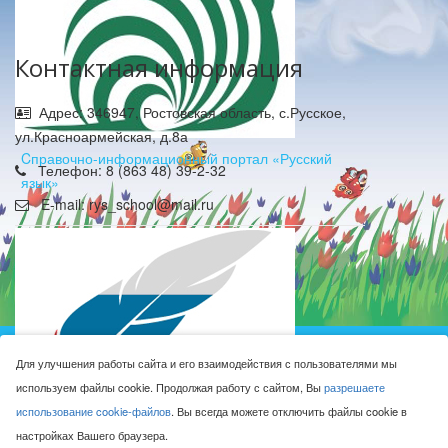
Контактная информация
Адрес: 346947, Ростовская область, с.Русское,
ул.Красноармейская, д.8а
Cправочно-информационный портал «Русский
Телефон: 8 (863 48) 39-2-32
язык»
E-mail: rys_school@mail.ru
Муниципальное бюджетное общеобразовательное
Для улучшения работы сайта и его взаимодействия с пользователями мы
учреждение Русская средняя общеобразовательная
используем файлы cookie. Продолжая работу с сайтом, Вы
разрешаете
школа имени Героя Советского Союза М.Н. Алексеева © 2016-
использование cookie-файлов
. Вы всегда можете отключить файлы cookie в
2026
настройках Вашего браузера.
Сделано с ❤ в
ООО "Проводник"