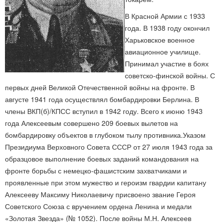
В Красной Армии с 1933
года. В 1938 году окончил
Харьковское военное
авиационное училище.
Принимал участие в боях
советско-финской войны. С
первых дней Великой Отечественной войны на фронте. В
августе 1941 года осуществлял бомбардировки Берлина. В
члены ВКП(б)/КПСС вступил в 1942 году. Всего к июню 1943
года Алексеевым совершено 209 боевых вылетов на
бомбардировку объектов в глубоком тылу противника.Указом
Президиума Верховного Совета СССР от 27 июля 1943 года за
образцовое выполнение боевых заданий командования на
фронте борьбы с немецко-фашистским захватчиками и
проявленные при этом мужество и героизм гвардии капитану
Алексееву Максиму Николаевичу присвоено звание Героя
Советского Союза с вручением ордена Ленина и медали
«Золотая Звезда» (№ 1052). После войны М.Н. Алексеев