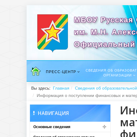
МБОУ Русская
им. М.Н. Алек
Официальный 
СВЕДЕНИЯ ОБ ОБРАЗОВА
ПРЕСС-ЦЕНТР
ОРГАНИЗАЦИИ
Вы здесь:
Главная
Сведения об образовательной
Информация о поступлении финансовых и матер
Ин
НАВИГАЦИЯ
ма
Основные сведения
фи