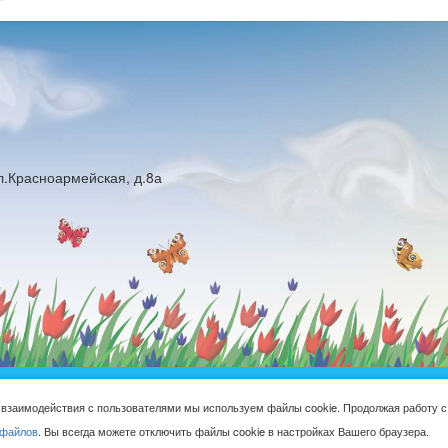
ул.Красноармейская, д.8а
юджетное общеобразовательное учреждение Русская средняя общ
 взаимодействия с пользователями мы используем файлы cookie. Продолжая работу с
школа имени Героя Советского Союза М.Н. Алексеева © 2016-2026
-файлов
. Вы всегда можете отключить файлы cookie в настройках Вашего браузера.
Сделано с ❤ в
ООО "Проводник"