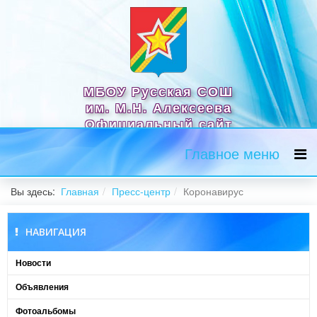
МБОУ Русская СОШ
им. М.Н. Алексеева
Официальный сайт
Главное меню
Вы здесь:
Главная
Пресс-центр
Коронавирус
НАВИГАЦИЯ
Новости
Объявления
Фотоальбомы