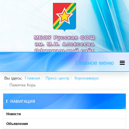
МБОУ Русская СОШ
им. М.Н. Алексеева
Официальный сайт
Главное меню
Вы здесь:
Главная
Пресс-центр
Коронавирус
Памятка Корь
НАВИГАЦИЯ
Новости
Объявления