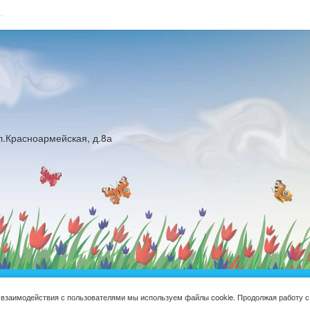
ул.Красноармейская, д.8а
юджетное общеобразовательное учреждение Русская средняя общ
 взаимодействия с пользователями мы используем файлы cookie. Продолжая работу с
школа имени Героя Советского Союза М.Н. Алексеева © 2016-2026