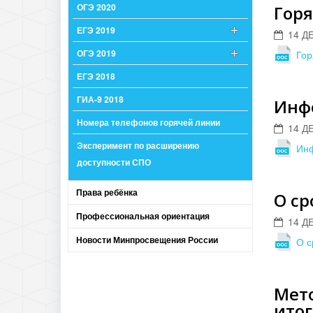
ОГЭ 2020
Горя
ЕГЭ 2019
14 Д
ОГЭ 2019
Гор
ЕГЭ 2018
ГИА-9 2018
Инфо
Номера телефонов горячей линии
14 Д
Эксперимент по расширению
Инф
доступности СПО
Права ребёнка
О ср
Профессиональная ориентация
14 Д
Новости Минпросвещения России
О с
Мет
итог