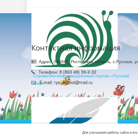
Контактная информация
Адрес: 346947, Ростовская область, с.Русское, 
Телефон: 8 (863 48) 39-2-32
Cправочно-информационный портал «Русский
E-mail: rys_school@mail.ru
язык»
Муниципальное б
Для улучшения работы сайта и его