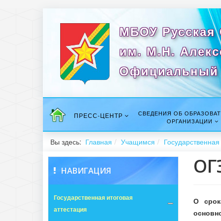
МБОУ Русская
им. М.Н. Алек
Официальный 
СВЕДЕНИЯ ОБ ОБРАЗОВА
ПРЕСС-ЦЕНТР
ОРГАНИЗАЦИИ
Вы здесь:
Главная
Учащимся
Государственная 
ОГ
НАВИГАЦИЯ
Государственная итоговая
О срок
аттестация
основно