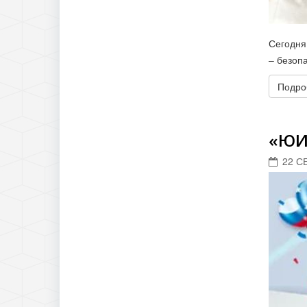
Сегодня
– безоп
Подроб
«ЮИД
22 С