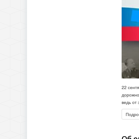
22 сент
дорожно
ведь от 
Подроб
Об о