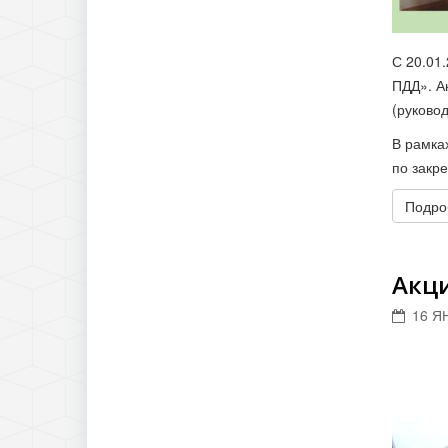
С 20.01
ПДД». А
(руково
В рамка
по закр
Подроб
Акци
16 Я