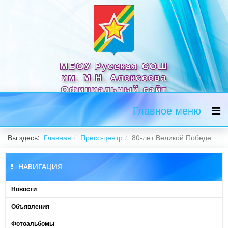
МБОУ Русская СОШ
им. М.Н. Алексеева
Официальный сайт
Главное меню
Вы здесь:
Главная
Пресс-центр
80-лет Великой Победе
НАВИГАЦИЯ
Новости
Объявления
Фотоальбомы