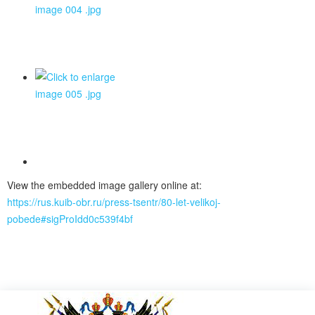
View the embedded image gallery online at:
https://rus.kuib-obr.ru/press-tsentr/80-let-velikoj-
pobede#sigProIdd0c539f4bf