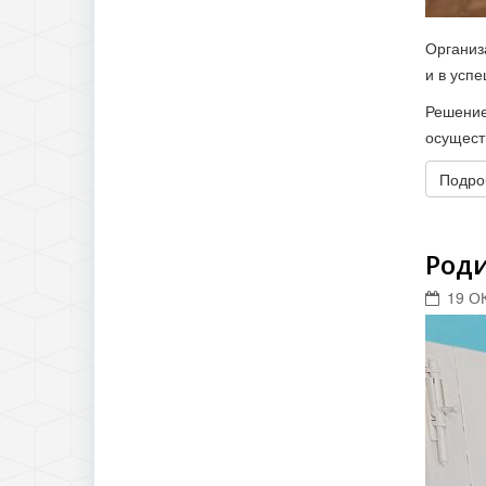
Организ
и в усп
Решение
осущест
Подроб
Род
19 О