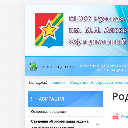
МБОУ Русская
им. М.Н. Алек
Официальный 
СВЕДЕНИЯ ОБ ОБРАЗОВА
ПРЕСС-ЦЕНТР
ОРГАНИЗАЦИИ
Вы здесь:
Главная
Сведения об образовательной
Ро
НАВИГАЦИЯ
Основные сведения
Род
Сведения об организации отдыха