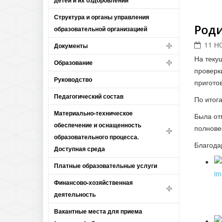
детей и их оздоровлении
Структура и органы управления
Роди
образовательной организацией
11 Н
Документы
На теку
Образование
проверк
Руководство
пригото
Педагогический состав
По итог
Материально-техническое
Была от
обеспечение и оснащенность
полнове
образовательного процесса.
Благода
Доступная среда
Платные образовательные услуги
Финансово-хозяйственная
деятельность
Вакантные места для приема