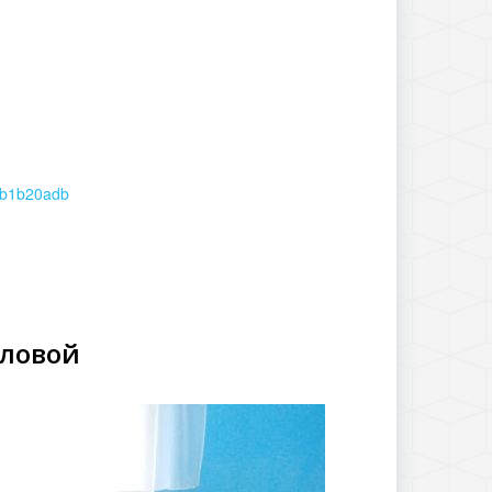
e5b1b20adb
оловой