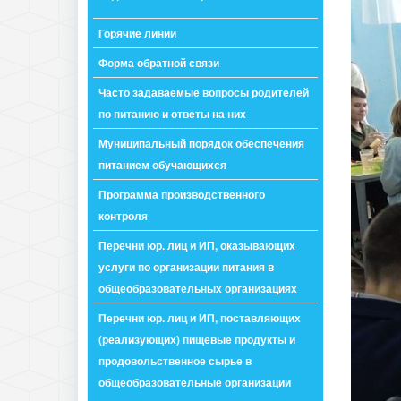
Горячие линии
Форма обратной связи
Часто задаваемые вопросы родителей
по питанию и ответы на них
Муниципальный порядок обеспечения
питанием обучающихся
Программа производственного
контроля
Перечни юр. лиц и ИП, оказывающих
услуги по организации питания в
общеобразовательных организациях
Перечни юр. лиц и ИП, поставляющих
(реализующих) пищевые продукты и
продовольственное сырье в
общеобразовательные организации