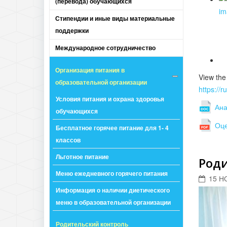
(перевода) обучающихся
Стипендии и иные виды материальные
поддержки
Международное сотрудничество
Организация питания в
View the
образовательной организации
https://
Условия питания и охрана здоровья
Ана
обучающихся
Оц
Бесплатное горячее питание для 1- 4
классов
Льготное питание
Род
Меню ежедневного горячего питания
15 Н
Информация о наличии диетического
меню в образовательной организации
Родительский контроль