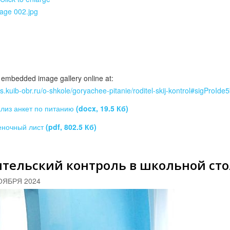
 embedded image gallery online at:
rus.kuib-obr.ru/o-shkole/goryachee-pitanie/roditel-skij-kontrol#sigProId
лиз анкет по питанию
(docx, 19.5 Кб)
еночный лист
(pdf, 802.5 Кб)
ительский контроль в школьной ст
ОЯБРЯ 2024