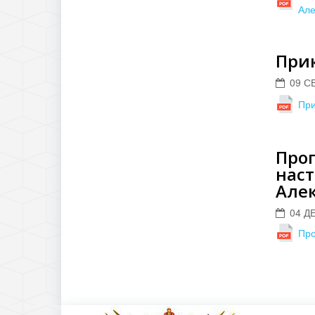
Але
Прик
09 С
При
Прог
наст
Алек
04 Д
Про