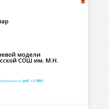
пар
левой модели
сской СОШ им. М.Н.
а обучающихся
(pdf, 1.2 MБ)