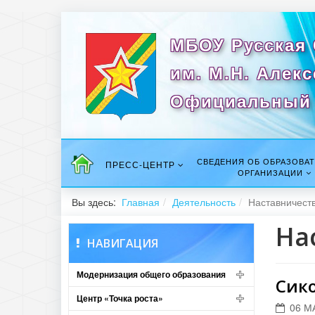
МБОУ Русская
им. М.Н. Алек
Официальный 
СВЕДЕНИЯ ОБ ОБРАЗОВА
ПРЕСС-ЦЕНТР
ОРГАНИЗАЦИИ
Вы здесь:
Главная
Деятельность
Наставничест
На
НАВИГАЦИЯ
Модернизация общего образования
Сик
Центр «Точка роста»
06 М