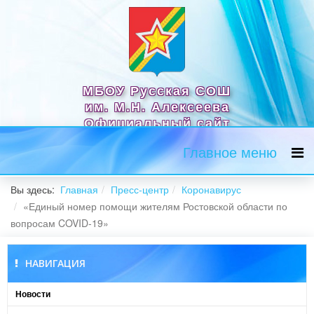
МБОУ Русская СОШ
им. М.Н. Алексеева
Официальный сайт
Главное меню
Вы здесь:
Главная
Пресс-центр
Коронавирус
«Единый номер помощи жителям Ростовской области по
вопросам COVID-19»
НАВИГАЦИЯ
Новости