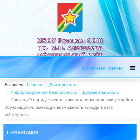
МБОУ Русская СОШ
им. М.Н. Алексеева
Официальный сайт
Главное меню
Вы здесь:
Главная
Деятельность
Информационная безопасность
Документы школы
Приказ «О порядке использования персональных устройств
обучающихся, имеющих возможность выхода в сеть
«Интернет»
НАВИГАЦИЯ