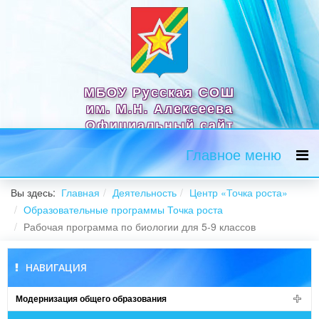
МБОУ Русская СОШ
им. М.Н. Алексеева
Официальный сайт
Главное меню
Вы здесь:
Главная
Деятельность
Центр «Точка роста»
Образовательные программы Точка роста
Рабочая программа по биологии для 5-9 классов
НАВИГАЦИЯ
Модернизация общего образования