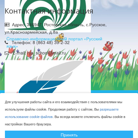
Контактная информация
Адрес: 346947, Ростовская область, с.Русское,
ул.Красноармейская, д.8а
Cправочно-информационный портал «Русский
Телефон: 8 (863 48) 39-2-32
язык»
E-mail: rys_school@mail.ru
Муниципальное бюджетное общеобразовательное
Для улучшения работы сайта и его взаимодействия с пользователями мы
учреждение Русская средняя общеобразовательная
используем файлы cookie. Продолжая работу с сайтом, Вы
разрешаете
школа имени Героя Советского Союза М.Н. Алексеева © 2016-
использование cookie-файлов
. Вы всегда можете отключить файлы cookie в
2026
настройках Вашего браузера.
Сделано с ❤ в
ООО "Проводник"
Федеральный портал «Российское образование»
Принять