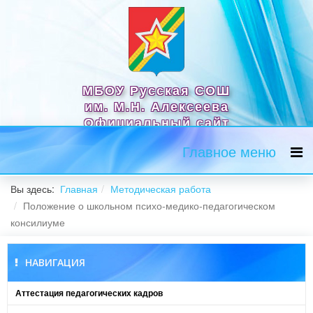
МБОУ Русская СОШ
им. М.Н. Алексеева
Официальный сайт
Главное меню
Вы здесь:
Главная
Методическая работа
Положение о школьном психо-медико-педагогическом
консилиуме
НАВИГАЦИЯ
Аттестация педагогических кадров