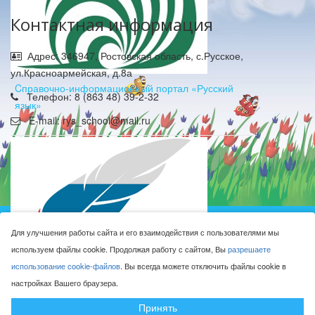
Контактная информация
Адрес: 346947, Ростовская область, с.Русское,
ул.Красноармейская, д.8а
Cправочно-информационный портал «Русский
Телефон: 8 (863 48) 39-2-32
язык»
E-mail: rys_school@mail.ru
Муниципальное бюджетное общеобразовательное
Для улучшения работы сайта и его взаимодействия с пользователями мы
учреждение Русская средняя общеобразовательная
используем файлы cookie. Продолжая работу с сайтом, Вы
разрешаете
школа имени Героя Советского Союза М.Н. Алексеева © 2016-
использование cookie-файлов
. Вы всегда можете отключить файлы cookie в
2026
настройках Вашего браузера.
Сделано с ❤ в
ООО "Проводник"
Федеральный портал «Российское образование»
Принять