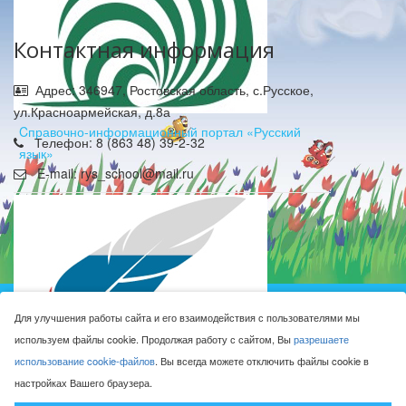
Контактная информация
Адрес: 346947, Ростовская область, с.Русское,
ул.Красноармейская, д.8а
Cправочно-информационный портал «Русский
Телефон: 8 (863 48) 39-2-32
язык»
E-mail: rys_school@mail.ru
Муниципальное бюджетное общеобразовательное
Для улучшения работы сайта и его взаимодействия с пользователями мы
учреждение Русская средняя общеобразовательная
используем файлы cookie. Продолжая работу с сайтом, Вы
разрешаете
школа имени Героя Советского Союза М.Н. Алексеева © 2016-
использование cookie-файлов
. Вы всегда можете отключить файлы cookie в
2026
настройках Вашего браузера.
Сделано с ❤ в
ООО "Проводник"
Федеральный портал «Российское образование»