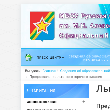
МБОУ Русская
им. М.Н. Алек
Официальный 
СВЕДЕНИЯ ОБ ОБРАЗОВА
ПРЕСС-ЦЕНТР
ОРГАНИЗАЦИИ
Вы здесь:
Главная
Сведения об образовательной
Предоставление льготного горячего питания
Ль
НАВИГАЦИЯ
Основные сведения
Пред