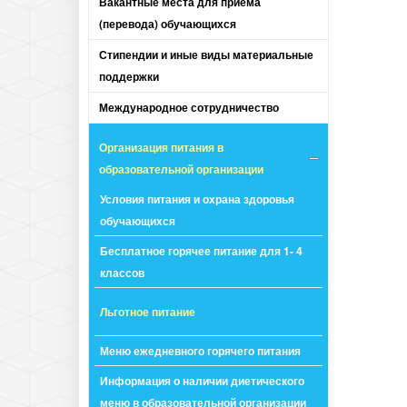
Вакантные места для приема
(перевода) обучающихся
Стипендии и иные виды материальные
поддержки
Международное сотрудничество
Организация питания в
образовательной организации
Условия питания и охрана здоровья
обучающихся
Бесплатное горячее питание для 1- 4
классов
Льготное питание
Меню ежедневного горячего питания
Информация о наличии диетического
меню в образовательной организации