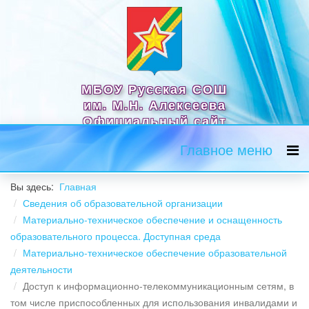
МБОУ Русская СОШ
им. М.Н. Алексеева
Официальный сайт
Главное меню
Вы здесь:
Главная
Сведения об образовательной организации
Материально-техническое обеспечение и оснащенность
образовательного процесса. Доступная среда
Материально-техническое обеспечение образовательной
деятельности
Доступ к информационно-телекоммуникационным сетям, в
том числе приспособленных для использования инвалидами и