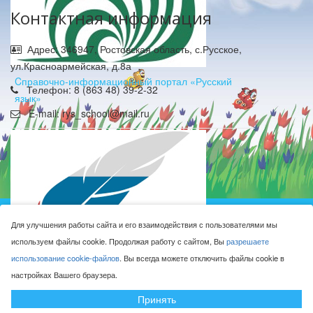
Контактная информация
Адрес: 346947, Ростовская область, с.Русское,
ул.Красноармейская, д.8а
Cправочно-информационный портал «Русский
Телефон: 8 (863 48) 39-2-32
язык»
E-mail: rys_school@mail.ru
Муниципальное бюджетное общеобразовательное
Для улучшения работы сайта и его взаимодействия с пользователями мы
учреждение Русская средняя общеобразовательная
используем файлы cookie. Продолжая работу с сайтом, Вы
разрешаете
школа имени Героя Советского Союза М.Н. Алексеева © 2016-
использование cookie-файлов
. Вы всегда можете отключить файлы cookie в
2026
настройках Вашего браузера.
Сделано с ❤ в
ООО "Проводник"
Федеральный портал «Российское образование»
Принять