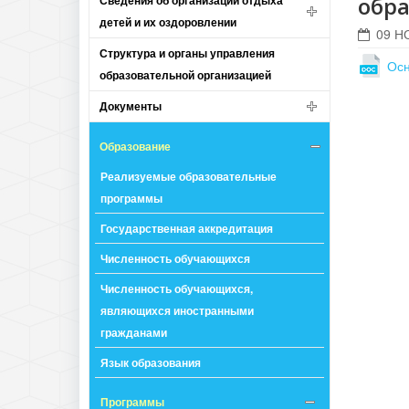
обра
Сведения об организации отдыха
детей и их оздоровлении
09 Н
Структура и органы управления
Осн
образовательной организацией
Документы
Образование
Реализуемые образовательные
программы
Государственная аккредитация
Численность обучающихся
Численность обучающихся,
являющихся иностранными
гражданами
Язык образования
Программы