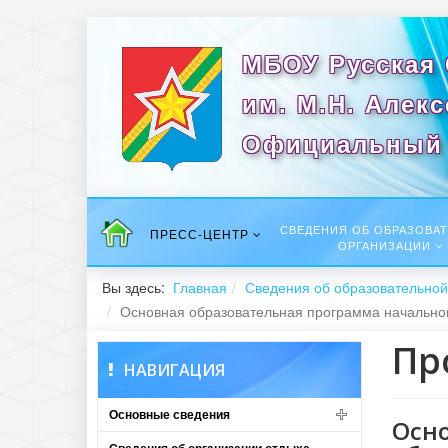
МБОУ Русская
им. М.Н. Алек
Официальный 
СВЕДЕНИЯ ОБ ОБРАЗОВА
ПРЕСС-ЦЕНТР
ОРГАНИЗАЦИИ
Вы здесь:
Главная
Сведения об образовательной
Основная образовательная программа начальног
Пр
НАВИГАЦИЯ
Основные сведения
Осно