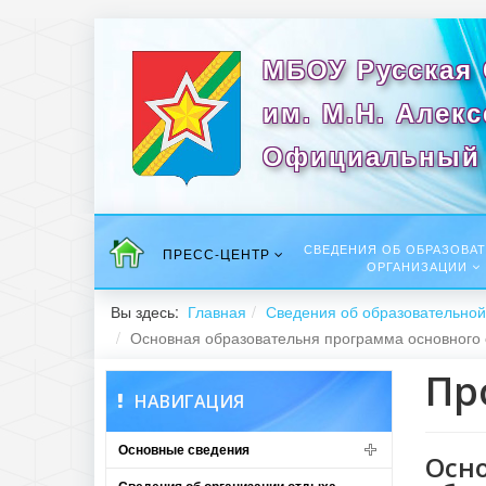
МБОУ Русская
им. М.Н. Алек
Официальный 
СВЕДЕНИЯ ОБ ОБРАЗОВА
ПРЕСС-ЦЕНТР
ОРГАНИЗАЦИИ
Вы здесь:
Главная
Сведения об образовательной
Основная образовательня программа основного о
Пр
НАВИГАЦИЯ
Основные сведения
Осно