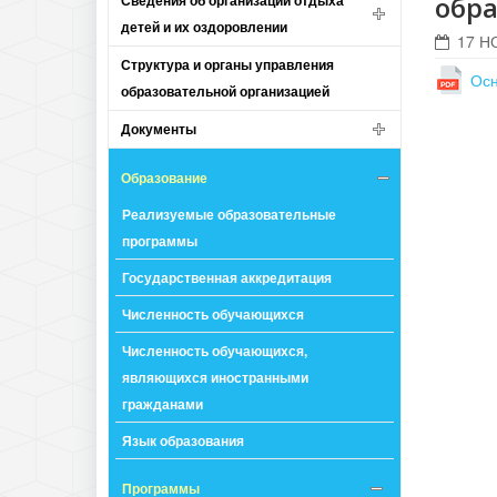
обра
Сведения об организации отдыха
детей и их оздоровлении
17 Н
Структура и органы управления
Осн
образовательной организацией
Документы
Образование
Реализуемые образовательные
программы
Государственная аккредитация
Численность обучающихся
Численность обучающихся,
являющихся иностранными
гражданами
Язык образования
Программы