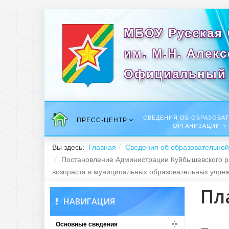
МБОУ Русская
им. М.Н. Алек
Официальный 
СВЕДЕНИЯ ОБ ОБРАЗОВА
ПРЕСС-ЦЕНТР
ОРГАНИЗАЦИИ
Вы здесь:
Главная
Сведения об образовательной
Постановление Администрации Куйбышевского ра
возпраста в муниципальных образовательных учре
Пл
НАВИГАЦИЯ
Основные сведения