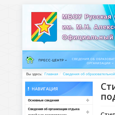
МБОУ Русская
им. М.Н. Алек
Официальный 
СВЕДЕНИЯ ОБ ОБРАЗОВА
ПРЕСС-ЦЕНТР
ОРГАНИЗАЦИИ
Вы здесь:
Главная
Сведения об образовательной
Ст
НАВИГАЦИЯ
по
Основные сведения
Сведения об организации отдыха
Сти