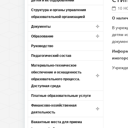
детей и их оздоровлении
10 Н
Структура и органы управления
образовательной организацией
О нали
Документы
В учреж
детям и
Образование
докумен
Руководство
Информ
Педагогический состав
иногор
Материально-техническое
Учрежде
обеспечение и оснащенность
образовательного процесса.
Доступная среда
Платные образовательные услуги
Финансово-хозяйственная
деятельность
Вакантные места для приема