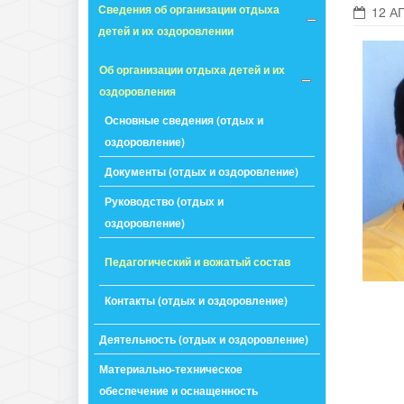
Сведения об организации отдыха
12 А
детей и их оздоровлении
Об организации отдыха детей и их
оздоровления
Основные сведения (отдых и
оздоровление)
Документы (отдых и оздоровление)
Руководство (отдых и
оздоровление)
Педагогический и вожатый состав
Контакты (отдых и оздоровление)
Деятельность (отдых и оздоровление)
Материально-техническое
обеспечение и оснащенность