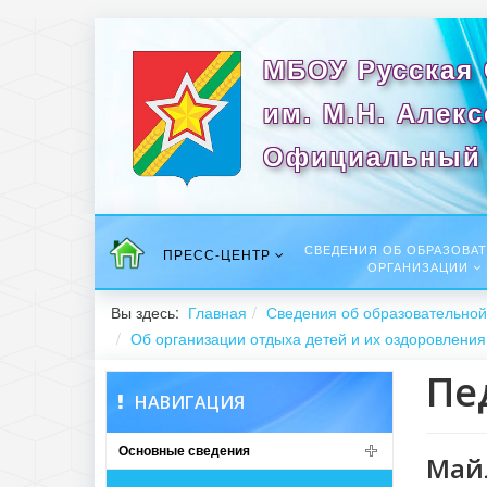
МБОУ Русская
им. М.Н. Алек
Официальный 
СВЕДЕНИЯ ОБ ОБРАЗОВА
ПРЕСС-ЦЕНТР
ОРГАНИЗАЦИИ
Вы здесь:
Главная
Сведения об образовательной
Об организации отдыха детей и их оздоровления
Пе
НАВИГАЦИЯ
Основные сведения
Май