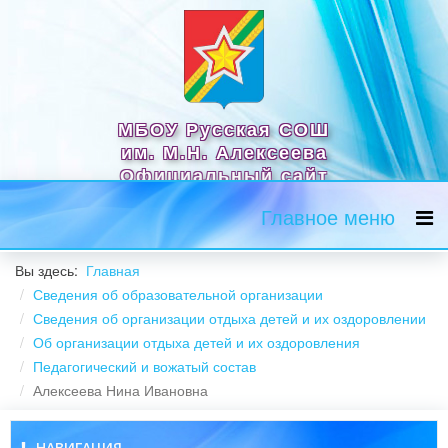
МБОУ Русская СОШ
им. М.Н. Алексеева
Официальный сайт
Главное меню
Вы здесь:
Главная
Сведения об образовательной организации
Сведения об организации отдыха детей и их оздоровлении
Об организации отдыха детей и их оздоровления
Педагогический и вожатый состав
Алексеева Нина Ивановна
НАВИГАЦИЯ