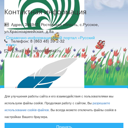
Контактная информация
Адрес: 346947, Ростовская область, с.Русское,
ул.Красноармейская, д.8а
Cправочно-информационный портал «Русский
Телефон: 8 (863 48) 39-2-32
язык»
E-mail: rys_school@mail.ru
Муниципальное бюджетное общеобразовательное
Для улучшения работы сайта и его взаимодействия с пользователями мы
учреждение Русская средняя общеобразовательная
используем файлы cookie. Продолжая работу с сайтом, Вы
разрешаете
школа имени Героя Советского Союза М.Н. Алексеева © 2016-
использование cookie-файлов
. Вы всегда можете отключить файлы cookie в
2026
настройках Вашего браузера.
Сделано с ❤ в
ООО "Проводник"
Федеральный портал «Российское образование»
Принять