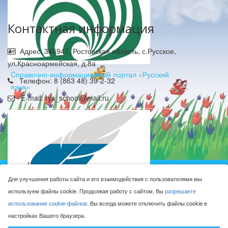
Контактная информация
Адрес: 346947, Ростовская область, с.Русское,
ул.Красноармейская, д.8а
Cправочно-информационный портал «Русский
Телефон: 8 (863 48) 39-2-32
язык»
E-mail: rys_school@mail.ru
Муниципальное бюджетное общеобразовательное
Для улучшения работы сайта и его взаимодействия с пользователями мы
учреждение Русская средняя общеобразовательная
используем файлы cookie. Продолжая работу с сайтом, Вы
разрешаете
школа имени Героя Советского Союза М.Н. Алексеева © 2016-
использование cookie-файлов
. Вы всегда можете отключить файлы cookie в
2026
настройках Вашего браузера.
Сделано с ❤ в
ООО "Проводник"
Федеральный портал «Российское образование»