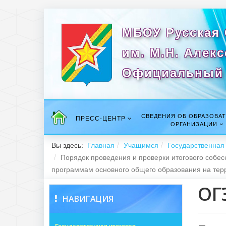
МБОУ Русская
им. М.Н. Алек
Официальный 
СВЕДЕНИЯ ОБ ОБРАЗОВА
ПРЕСС-ЦЕНТР
ОРГАНИЗАЦИИ
Вы здесь:
Главная
Учащимся
Государственная 
Порядок проведения и проверки итогового собес
программам основного общего образования на терр
ОГ
НАВИГАЦИЯ