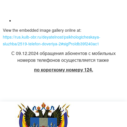
View the embedded image gallery online at:
https://rus.kuib-obr.ru/deyatelnost/psikhologicheskaya-
sluzhba/2519-telefon-doveriya-2#sigProIdb39f240ac1
С 09.12.2024 обращения абонентов с мобильных
номеров телефонов осуществляется также
по короткому номеру 124.