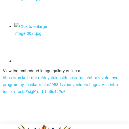
View the embedded image gallery online at:
https://rus.kuib-obr.ru/deyatelnost/tochka-rosta/obrazovatel-nye-
programmy-tochka-rosta/2953-issledovanie-rychagov-v-tsentre-
tochka-rosta#sigProId1ba9c442e6