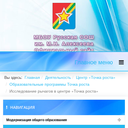
МБОУ Русская СОШ
им. М.Н. Алексеева
Официальный сайт
Главное меню
Вы здесь:
Главная
Деятельность
Центр «Точка роста»
Образовательные программы Точка роста
Исследование рычагов в центре «Точка роста»
НАВИГАЦИЯ
Модернизация общего образования