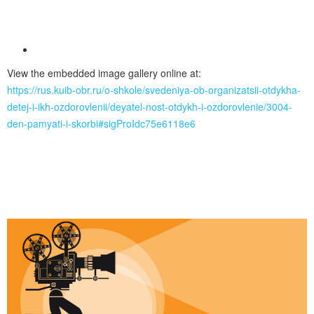
View the embedded image gallery online at:
https://rus.kuib-obr.ru/o-shkole/svedeniya-ob-organizatsii-otdykha-
detej-i-ikh-ozdorovlenii/deyatel-nost-otdykh-i-ozdorovlenie/3004-
den-pamyati-i-skorbi#sigProIdc75e6118e6