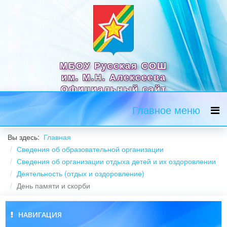
МБОУ Русская СОШ
им. М.Н. Алексеева
Официальный сайт
Главное меню
Вы здесь:
Главная
Сведения об образовательной организации
Сведения об организации отдыха детей и их оздоровлении
Деятельность (отдых и оздоровление)
День памяти и скорби
НАВИГАЦИЯ