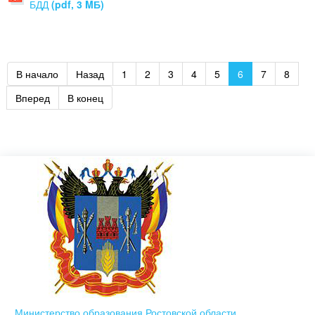
БДД
(pdf, 3 MБ)
В начало
Назад
1
2
3
4
5
6
7
8
Вперед
В конец
Министерство образования Ростовской области