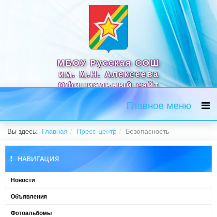
МБОУ Русская СОШ
им. М.Н. Алексеева
Официальный сайт
Главное меню
Вы здесь:
Главная
Пресс-центр
Безопасность
НАВИГАЦИЯ
Новости
Объявления
Фотоальбомы