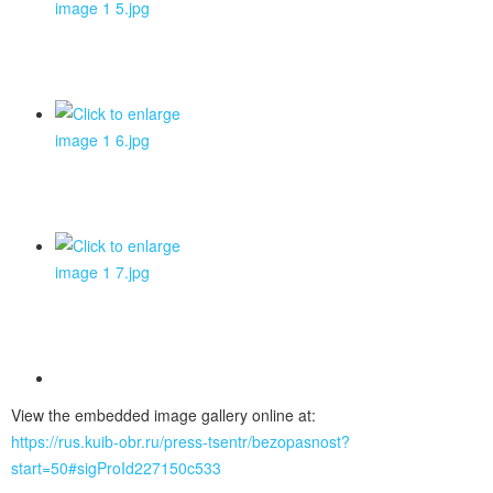
View the embedded image gallery online at:
https://rus.kuib-obr.ru/press-tsentr/bezopasnost?
start=50#sigProId227150c533